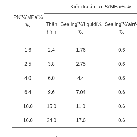
Kiểm tra áp lựcï¼ˆMPaï¼ ‰
PNï¼ˆMPaï¼
Thân
Sealingï¼ˆliquidï¼
Sealingï¼ˆairï
‰
hình
‰
‰
1.6
2.4
1.76
0.6
2.5
3.8
2.75
0.6
4.0
6.0
4.4
0.6
6.4
9.6
7.04
0.6
10.0
15.0
11.0
0.6
16.0
24.0
17.6
0.6