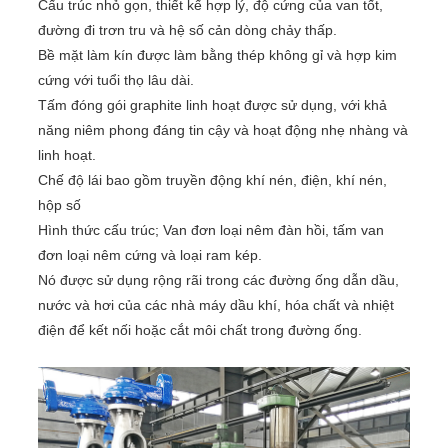
Cấu trúc nhỏ gọn, thiết kế hợp lý, độ cứng của van tốt,
đường đi trơn tru và hệ số cản dòng chảy thấp.
Bề mặt làm kín được làm bằng thép không gỉ và hợp kim
cứng với tuổi thọ lâu dài.
Tấm đóng gói graphite linh hoạt được sử dụng, với khả
năng niêm phong đáng tin cậy và hoạt động nhẹ nhàng và
linh hoạt.
Chế độ lái bao gồm truyền động khí nén, điện, khí nén,
hộp số
Hình thức cấu trúc; Van đơn loại nêm đàn hồi, tấm van
đơn loại nêm cứng và loại ram kép.
Nó được sử dụng rộng rãi trong các đường ống dẫn dầu,
nước và hơi của các nhà máy dầu khí, hóa chất và nhiệt
điện để kết nối hoặc cắt môi chất trong đường ống.