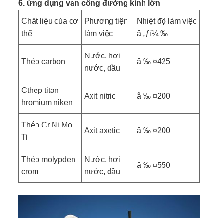
6. ứng dụng van cổng đường kính lớn
Chất liệu của cơ
Phương tiện
Nhiệt độ làm việc
thể
làm việc
â „ƒï¼ ‰
Nước, hơi
Thép carbon
â ‰ ¤425
nước, dầu
C
thép titan
Axit nitric
â ‰ ¤200
hromium niken
Thép Cr Ni Mo
Axit axetic
â ‰ ¤200
Ti
Thép molypden
Nước, hơi
â ‰ ¤550
crom
nước, dầu